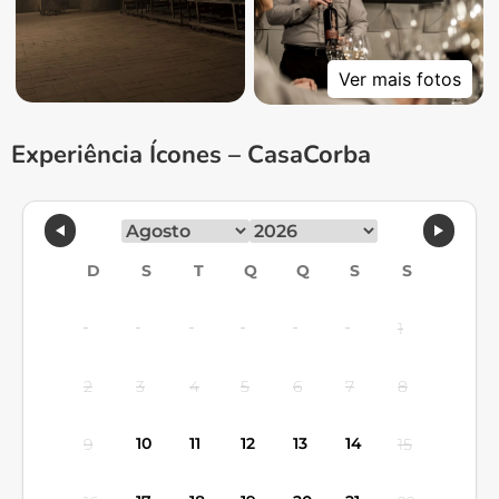
Ver mais fotos
Experiência Ícones – CasaCorba
D
S
T
Q
Q
S
S
1
2
3
4
5
6
7
8
10
11
12
13
14
9
15