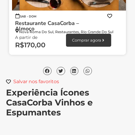
SAB - DOM
Restaurante CasaCorba –
Almoço
Nova Roma Do Sul
,
Restaurantes
,
Rio Grande Do Sul
A partir de
Comprar agora
R$
170,00
Salvar nos favoritos
Experiência Ícones
CasaCorba Vinhos e
Espumantes