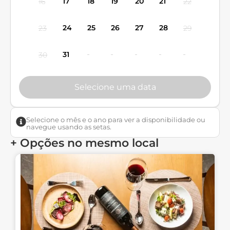
17
18
19
20
21
16
22
24
25
26
27
28
23
29
31
30
Selecione uma data
Selecione o mês e o ano para ver a disponibilidade ou
navegue usando as setas.
+ Opções no mesmo local