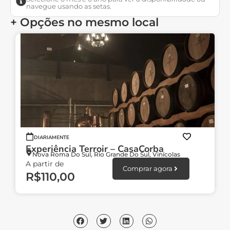
navegue usando as setas.
+ Opções no mesmo local
DIARIAMENTE
Experiência Terroir – CasaCorba
Nova Roma Do Sul
,
Rio Grande Do Sul
,
Vinícolas
A partir de
Comprar agora
R$
110,00