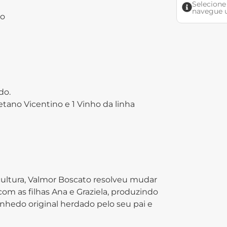
Selecione
navegue u
do
do.
tano Vicentino e 1 Vinho da linha
cultura, Valmor Boscato resolveu mudar
com as filhas Ana e Graziela, produzindo
vinhedo original herdado pelo seu pai e