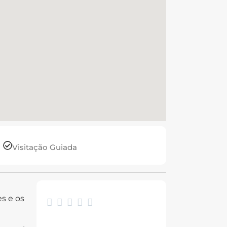
Visitação Guiada
es e os




